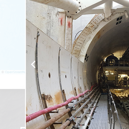
©
OpenStreetMap
Projets récents