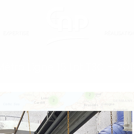
EXPERTISE
RÉALISATIO
EXPERTISE
RÉALISATIO
Métro Ligne 15 Lot T3C – 201
2
2
31
3