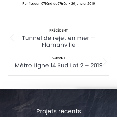
Par
1Lueur_07f0nd-du67tr0u
29 janvier 2019
Navigation
PRÉCÉDENT
Tunnel de rejet en mer –
album
Album
Flamanville
précédent
:
SUIVANT
Métro Ligne 14 Sud Lot 2 – 2019
Album
suivant
:
Projets récents