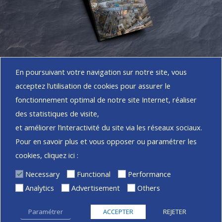
Accéder à la
En poursuivant votre navigation sur notre site, vous
MÉDIATHÈQUE
acceptez l’utilisation de cookies pour assurer le
fonctionnement optimal de notre site Internet, réaliser
des statistiques de visite,
et améliorer l’interactivité du site via les réseaux sociaux.
Pour en savoir plus et vous opposer ou paramétrer les
cookies, cliquez ici :
Necessary
Functional
Performance
Tous droits réservés
|
|
|
Mentions Légales
RGPD
Analytics
Advertisement
Others
|
Plan du site
Nous suivre
Paramétrer
ACCEPTER
REJETER